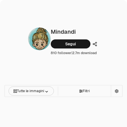
Mindandi
Segui
Condividi
810 follower
|
2.7m download
Tutte le immagini
Filtri