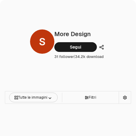
More Design
Segui
Condividi
31 follower
|
34.2k download
Tutte le immagini
Filtri