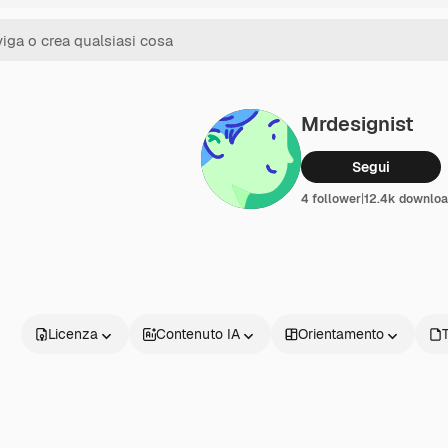
Mrdesignist
Segui
4 follower
|
12.4k downloa
Licenza
Contenuto IA
Orientamento
T