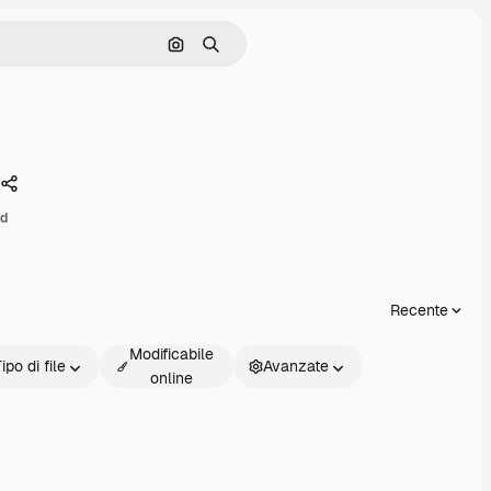
Cerca per immagine
Ricerca
Condividi
d
Recente
Modificabile
ipo di file
Avanzate
online