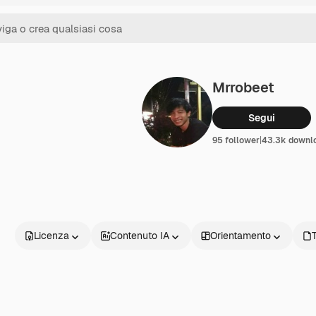
Mrrobeet
Segui
95 follower
|
43.3k downl
Licenza
Contenuto IA
Orientamento
T