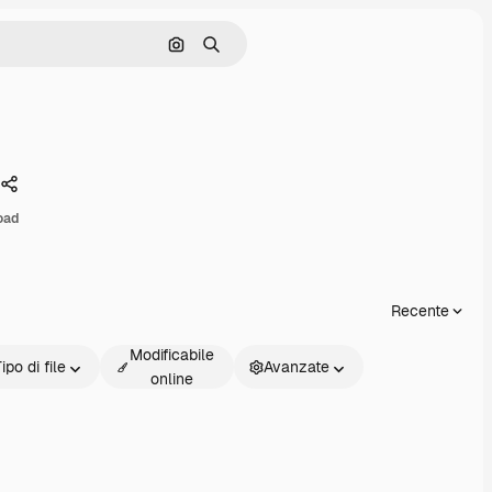
Cerca per immagine
Ricerca
Condividi
oad
Recente
Modificabile
ipo di file
Avanzate
online