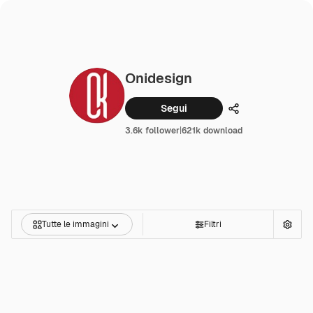
Onidesign
Segui
Condividi
3.6k follower
|
621k download
Tutte le immagini
Filtri