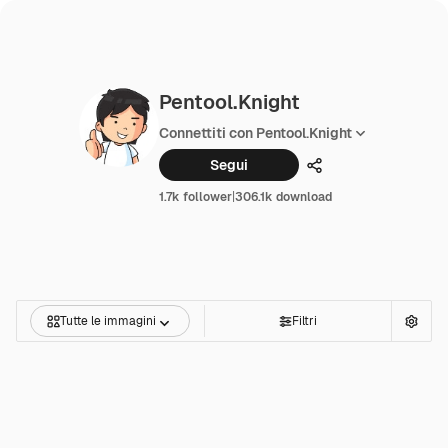
Pentool.Knight
Connettiti con Pentool.Knight
Segui
Condividi
1.7k follower
|
306.1k download
Tutte le immagini
Filtri