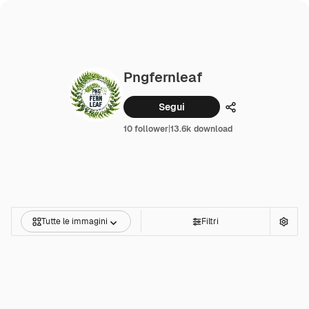
Pngfernleaf
Segui
Condividi
10 follower
|
13.6k download
Tutte le immagini
Filtri