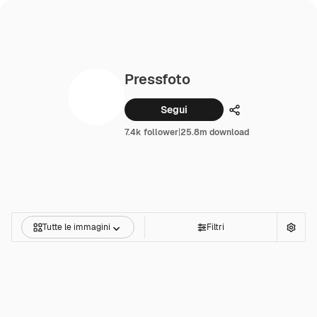
Pressfoto
Segui
Condividi
7.4k follower
|
25.8m download
Tutte le immagini
Filtri