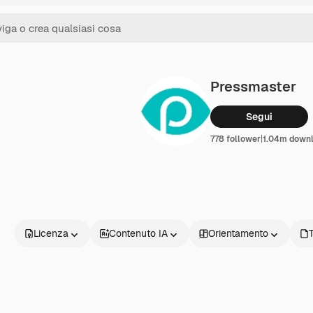
Pressmaster
Segui
778 follower
|
1.04m down
Licenza
Contenuto IA
Orientamento
T