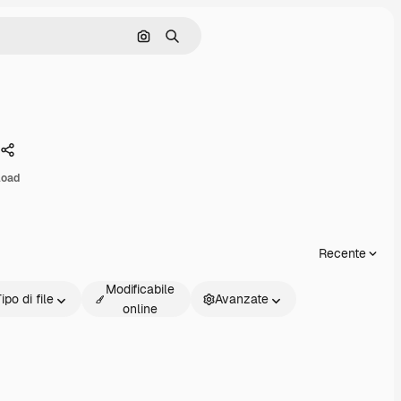
Cerca per immagine
Ricerca
Condividi
load
Recente
Modificabile
ipo di file
Avanzate
online