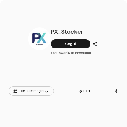
PX_Stocker
Segui
Condividi
1 follower
|
4.1k download
Tutte le immagini
Filtri