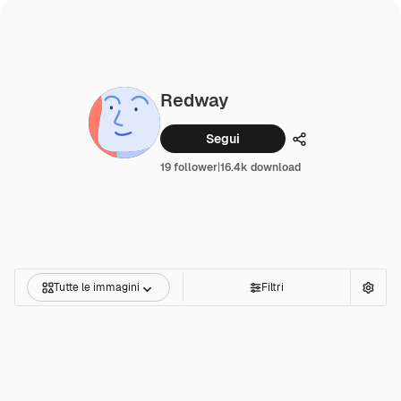
Redway
Segui
Condividi
19 follower
|
16.4k download
Tutte le immagini
Filtri