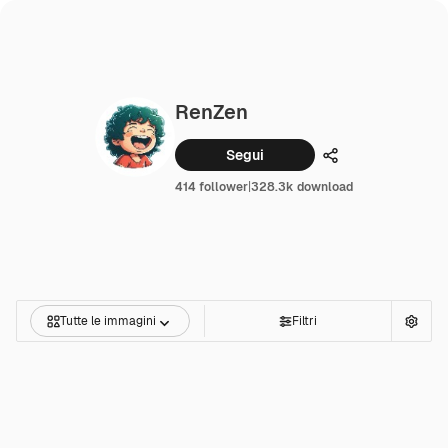
RenZen
Segui
Condividi
414 follower
|
328.3k download
Tutte le immagini
Filtri