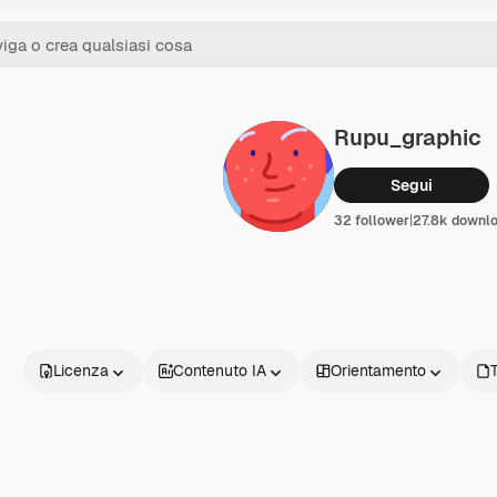
Rupu_graphic
Segui
32 follower
|
27.8k downl
Licenza
Contenuto IA
Orientamento
T