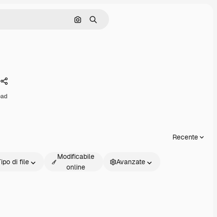
Cerca per immagine
Ricerca
Condividi
oad
Recente
Modificabile
ipo di file
Avanzate
online