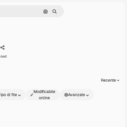
Cerca per immagine
Ricerca
Condividi
load
Recente
Modificabile
ipo di file
Avanzate
online