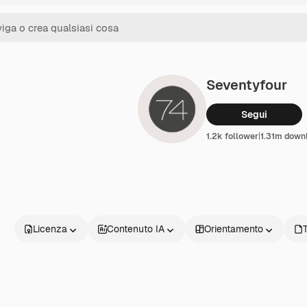
Seventyfour
Segui
1.2k follower
|
1.31m down
Licenza
Contenuto IA
Orientamento
T