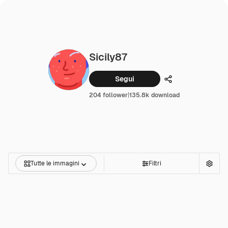
Sicily87
Segui
Condividi
204 follower
|
135.8k download
Tutte le immagini
Filtri