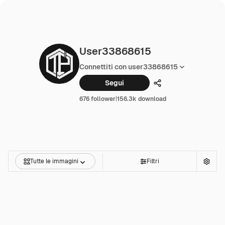
User33868615
Connettiti con user33868615
Segui
Condividi
676 follower
|
156.3k download
Tutte le immagini
Filtri