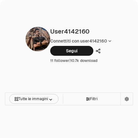
User4142160
Connettiti con user4142160
Segui
Condividi
11 follower
|
10.7k download
Tutte le immagini
Filtri