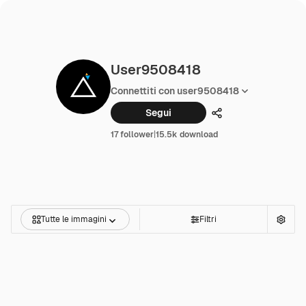
User9508418
Connettiti con user9508418
Segui
Condividi
17 follower
|
15.5k download
Tutte le immagini
Filtri