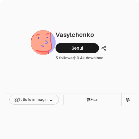
Vasylchenko
Segui
Condividi
5 follower
|
10.4k download
Tutte le immagini
Filtri