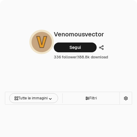
Venomousvector
Segui
Condividi
336 follower
|
188.8k download
Tutte le immagini
Filtri