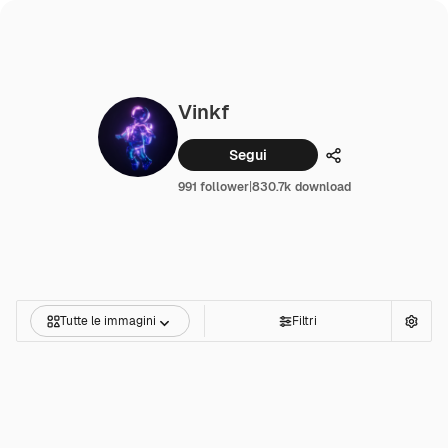
Vinkf
Segui
Condividi
991 follower
|
830.7k download
Tutte le immagini
Filtri