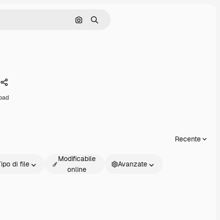
Cerca per immagine
Ricerca
Condividi
oad
Recente
Modificabile
ipo di file
Avanzate
online