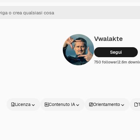
Vwalakte
Segui
750 follower
|
2.6m downl
Licenza
Contenuto IA
Orientamento
T