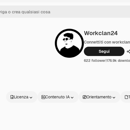
Workclan24
Connettiti con workcla
Segui
622 follower
|
176.9k downl
Licenza
Contenuto IA
Orientamento
T