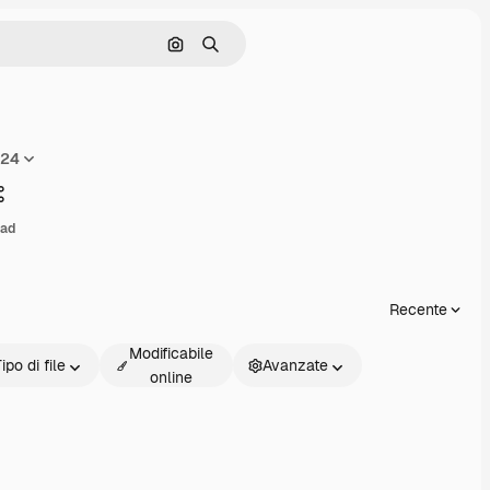
Cerca per immagine
Ricerca
n24
Condividi
oad
Recente
Modificabile
ipo di file
Avanzate
online