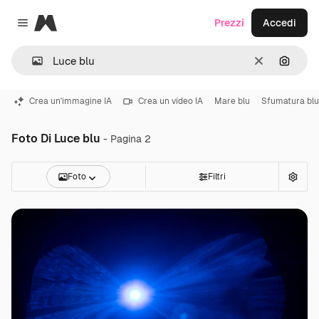
Magnific
Prezzi
Accedi
Close menu
Cancella
Cerca 
Crea un'immagine IA
Crea un video IA
Mare blu
Sfumatura blu
Foto Di Luce blu
- Pagina 2
Foto
Filtri