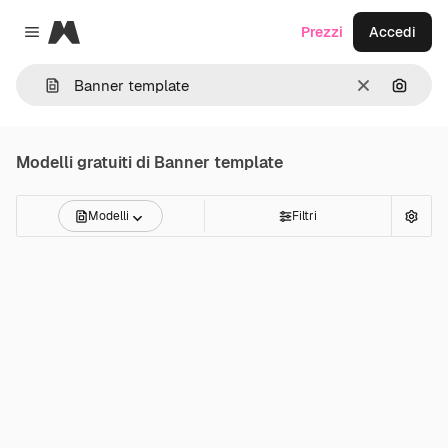
Magnific
Prezzi
Accedi
Close menu
Cancella
Cerca 
Modelli gratuiti di
Banner template
Modelli
Filtri