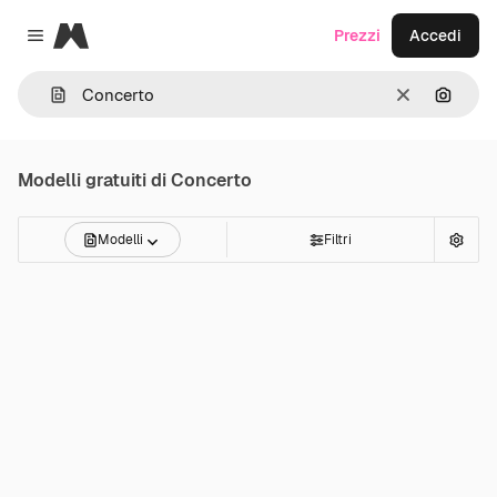
Magnific
Prezzi
Accedi
Close menu
Cancella
Cerca 
Modelli gratuiti di
Concerto
Modelli
Filtri