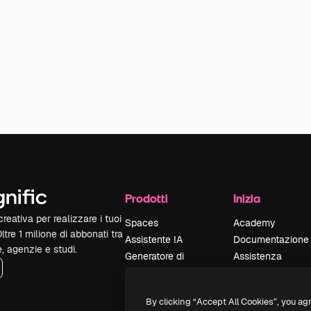
Prodotti
Inizia
reativa per realizzare i tuoi
Spaces
Academy
Oltre 1 milione di abbonati tra
Assistente IA
Documentazione
e, agenzie e studi.
Generatore di
Assistenza
immagini IA
Termini e
Generatore di video
condizioni
By clicking “Accept All Cookies”, you ag
IA
Politica sulla