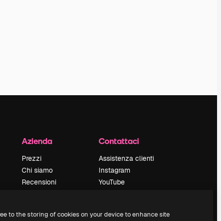
Azienda
Contattaci
Prezzi
Assistenza clienti
Chi siamo
Instagram
Recensioni
YouTube
Lavora con noi
LinkedIn
Cerca tendenze
TikTok
ree to the storing of cookies on your device to enhance site
Blog
Discord