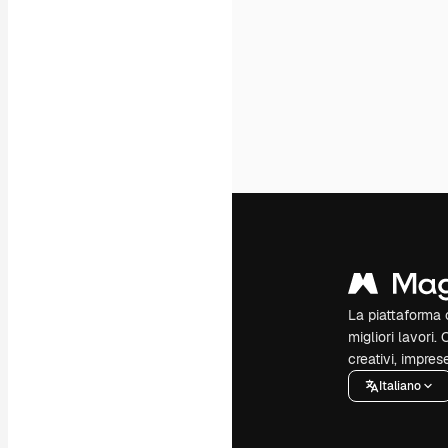
La piattaforma c
migliori lavori. 
creativi, impres
Italiano