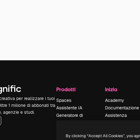
Prodotti
Inizia
reativa per realizzare i tuoi
Spaces
Academy
Oltre 1 milione di abbonati tra
Assistente IA
Documentazione
e, agenzie e studi.
Generatore di
Assistenza
immagini IA
Termini e
Generatore di video
condizioni
By clicking “Accept All Cookies”, you ag
IA
Politica sulla