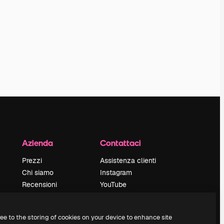
Azienda
Contattaci
Prezzi
Assistenza clienti
Chi siamo
Instagram
Recensioni
YouTube
Lavora con noi
LinkedIn
Cerca tendenze
TikTok
ree to the storing of cookies on your device to enhance site
Blog
Discord