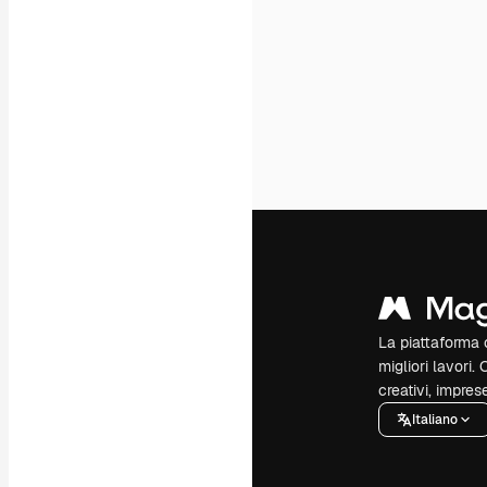
La piattaforma c
migliori lavori. 
creativi, impres
Italiano