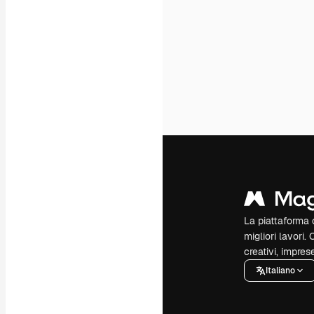
La piattaforma c
migliori lavori. 
creativi, impres
Italiano