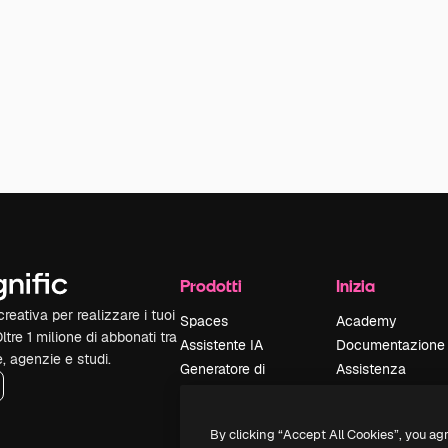
Prodotti
Inizia
reativa per realizzare i tuoi
Spaces
Academy
Oltre 1 milione di abbonati tra
Assistente IA
Documentazione
e, agenzie e studi.
Generatore di
Assistenza
immagini IA
Termini e
Generatore di video
condizioni
By clicking “Accept All Cookies”, you ag
IA
Politica sulla