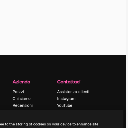
Azienda
Contattaci
Prezzi
Assistenza clienti
Chi siamo
Instagram
Recensioni
YouTube
Lavora con noi
LinkedIn
Cerca tendenze
TikTok
ree to the storing of cookies on your device to enhance site
Blog
Discord