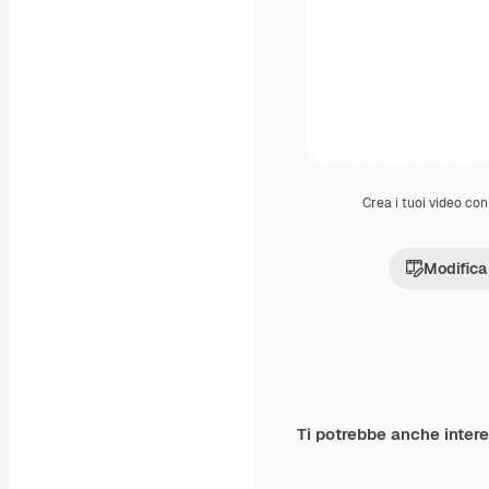
Crea i tuoi video con 
Modifica
Ti potrebbe anche inter
Premium
Premium