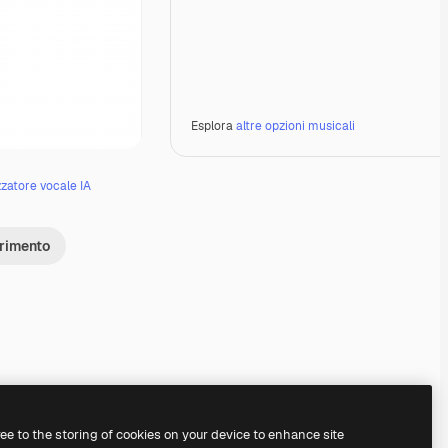
Esplora
altre opzioni musicali
zzatore vocale IA
erimento
Premium
Premium
Premium
Premium
ree to the storing of cookies on your device to enhance site