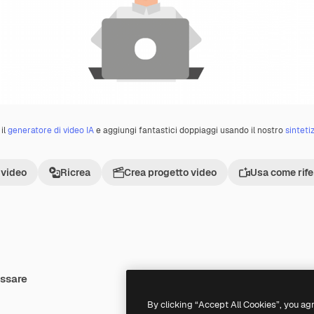
il
generatore di video IA
e aggiungi fantastici doppiaggi usando il nostro
sinteti
 video
Ricrea
Crea progetto video
Usa come rif
essare
Premium
Premium
By clicking “Accept All Cookies”, you ag