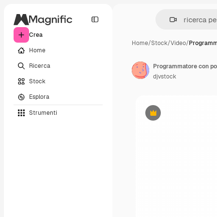
Crea
Home
/
Stock
/
Video
/
Programm
Home
Ricerca
Programmatore con port
djvstock
Stock
Esplora
Strumenti
Premium