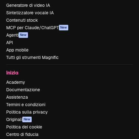
Generatore di video IA
Sintetizzatore vocale IA
Contenuti stock
MCP per Claude/ChatGPT
New
Agenti
New
API
App mobile
Tutti gli strumenti Magnific
Inizia
Academy
Documentazione
Assistenza
Termini e condizioni
Politica sulla privacy
Originali
New
Politica dei cookie
Centro di fiducia