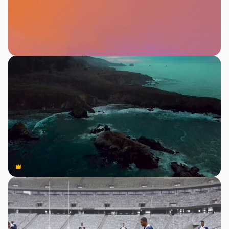
Premium
Premium