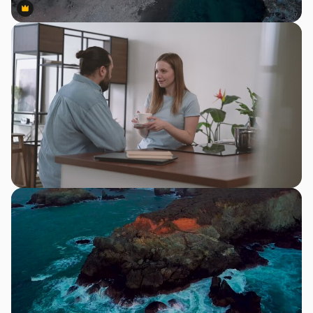
Premium
Premium