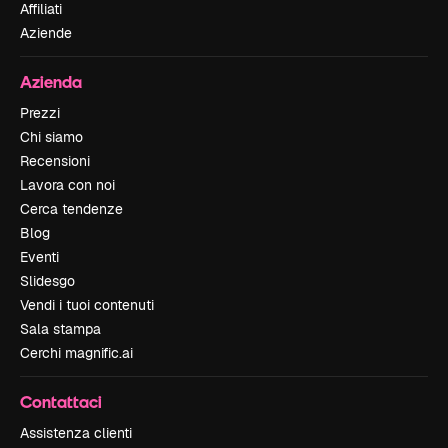
Affiliati
Aziende
Azienda
Prezzi
Chi siamo
Recensioni
Lavora con noi
Cerca tendenze
Blog
Eventi
Slidesgo
Vendi i tuoi contenuti
Sala stampa
Cerchi magnific.ai
Contattaci
Assistenza clienti