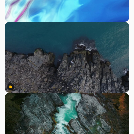
Premium
Premium