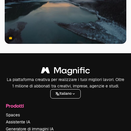
Premium
Premium
La piattaforma creativa per realizzare i tuoi migliori lavori. Oltre
1 milione di abbonati tra creativi, imprese, agenzie e studi.
Italiano
Prodotti
Spaces
Assistente IA
Generatore di immagini IA