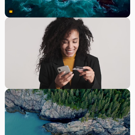
Premium
Premium