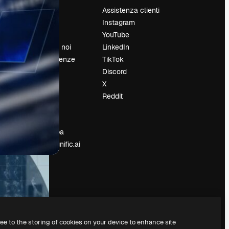
Prezzi
Assistenza clienti
Chi siamo
Instagram
Recensioni
YouTube
Lavora con noi
LinkedIn
Cerca tendenze
TikTok
Blog
Discord
Eventi
X
Slidesgo
Reddit
e
Vendi i tuoi
contenuti
Sala stampa
Cerchi magnific.ai
ree to the storing of cookies on your device to enhance site