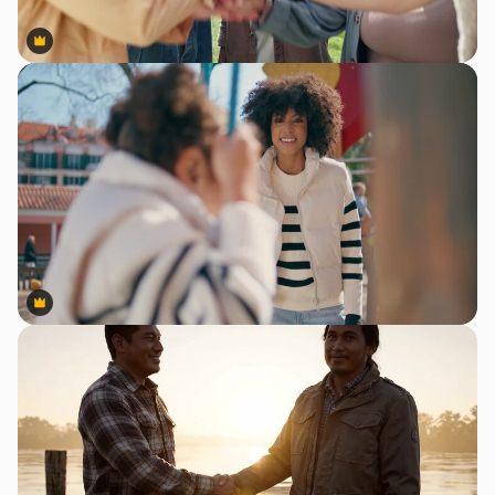
Premium
Premium
Premium
Premium