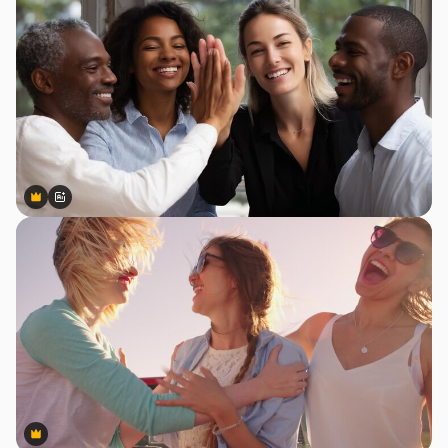
Premium
Premium
Generato dall'IA
Premium
Premium