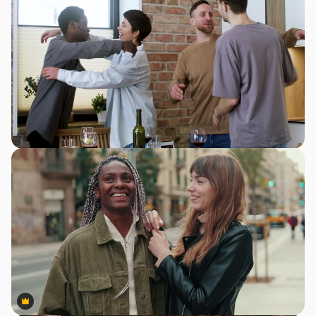
Premium
Premium