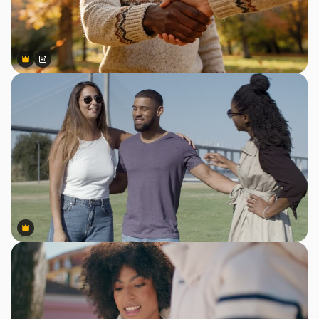
Premium
Premium
Generato dall'IA
Premium
Premium