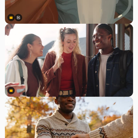
Premium
Premium
Generato dall'IA
Premium
Premium