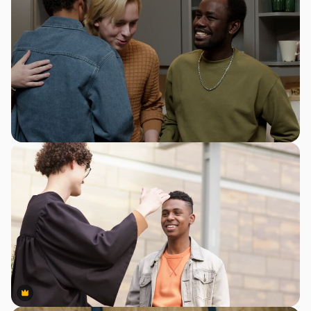
Premium
Premium