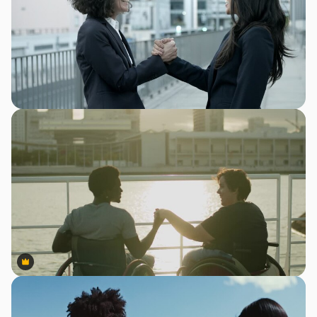
Premium
Premium