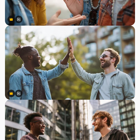
Premium
Premium
Generato dall'IA
Premium
Premium
Generato dall'IA