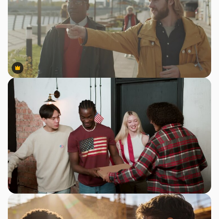
Premium
Premium