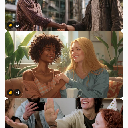
Premium
Premium
Generato dall'IA
Premium
Premium
Generato dall'IA