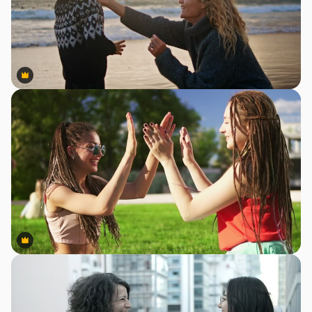
Premium
Premium
Premium
Premium