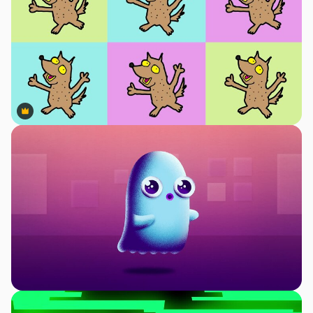
Premium
Premium