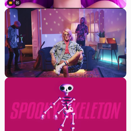
Premium
Premium
Generato dall'IA