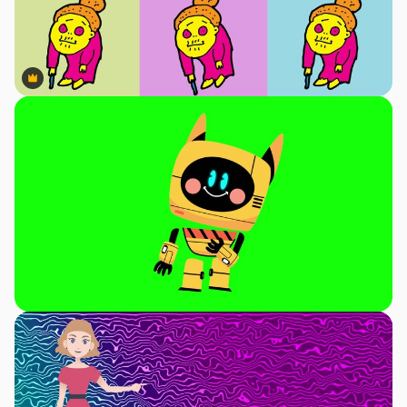
Premium
Premium