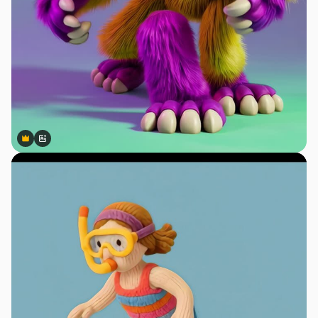
Premium
Premium
Generato dall'IA