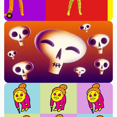
Premium
Premium