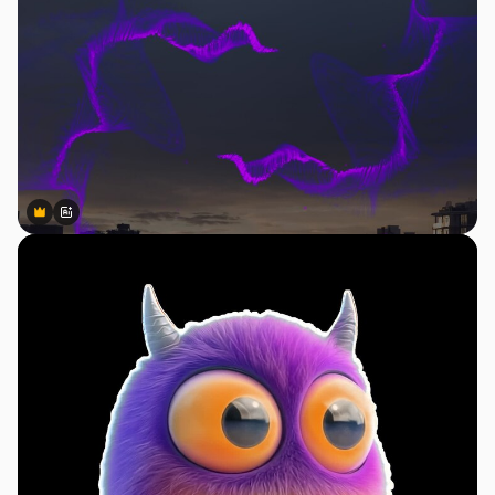
Premium
Premium
Generato dall'IA