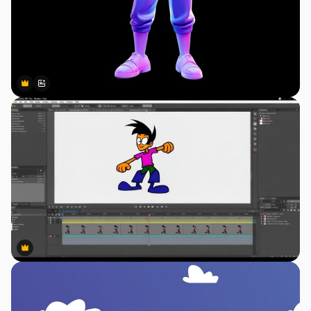
Premium
Premium
Generato dall'IA
Premium
Premium