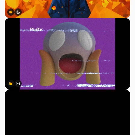
Premium
Premium
Generato dall'IA
Premium
Premium
Generato dall'IA