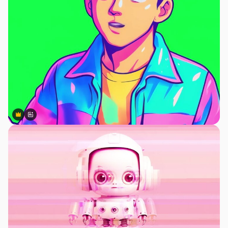
Premium
Premium
Generato dall'IA