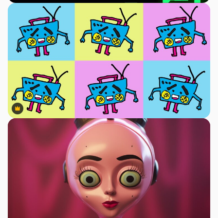
Premium
Premium