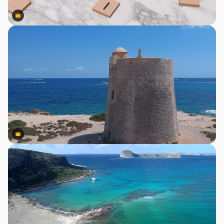
Premium
Premium
Premium
Premium