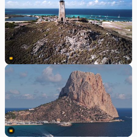
Premium
Premium
Premium
Premium