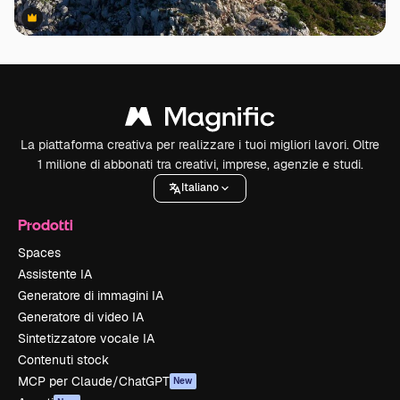
Premium
Premium
La piattaforma creativa per realizzare i tuoi migliori lavori. Oltre
1 milione di abbonati tra creativi, imprese, agenzie e studi.
Italiano
Prodotti
Spaces
Assistente IA
Generatore di immagini IA
Generatore di video IA
Sintetizzatore vocale IA
Contenuti stock
MCP per Claude/ChatGPT
New