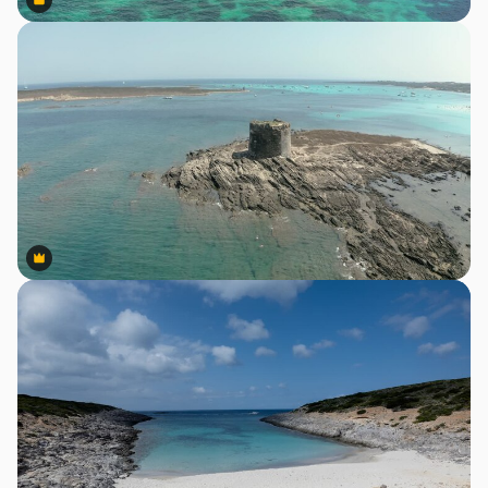
Premium
Premium
Premium
Premium