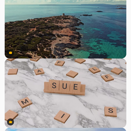
Premium
Premium
Premium
Premium