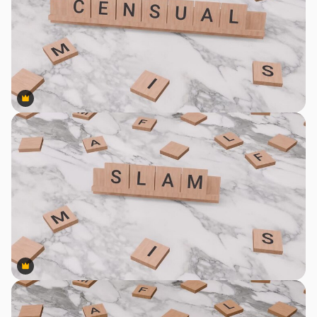
Premium
Premium
Premium
Premium