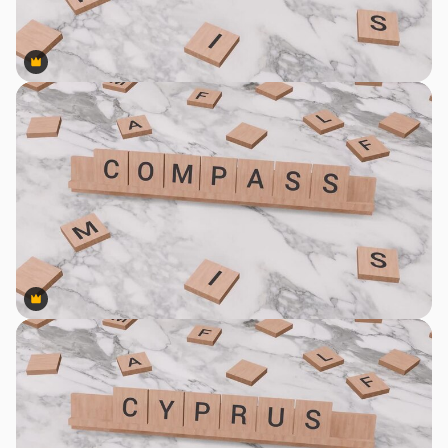
Premium
Premium
Premium
Premium