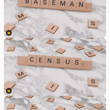
Premium
Premium
Premium
Premium