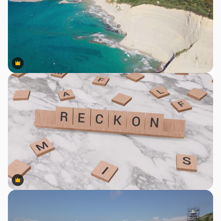
Premium
Premium
Premium
Premium