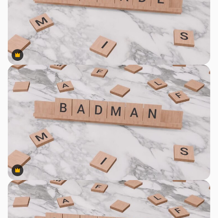
Premium
Premium
Premium
Premium