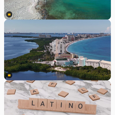
Premium
Premium
Premium
Premium