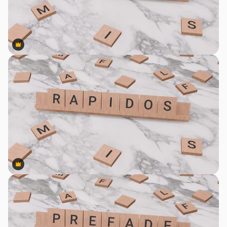
Premium
Premium
Premium
Premium