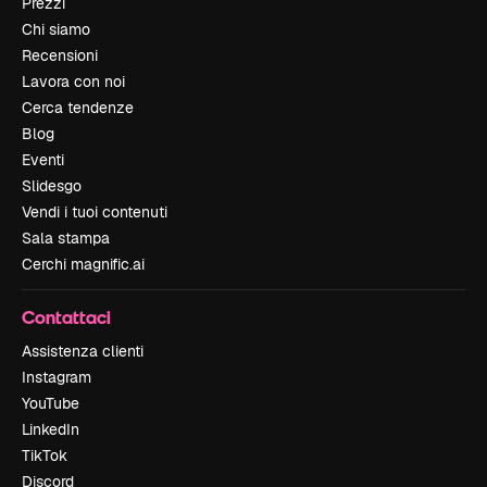
Prezzi
Chi siamo
Recensioni
Lavora con noi
Cerca tendenze
Blog
Eventi
Slidesgo
Vendi i tuoi contenuti
Sala stampa
Cerchi magnific.ai
Contattaci
Assistenza clienti
Instagram
YouTube
LinkedIn
TikTok
Discord