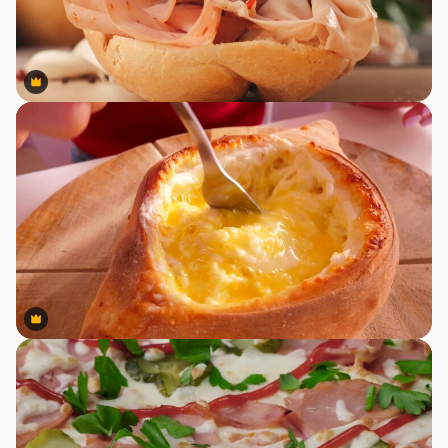
Premium
Premium
Premium
Premium