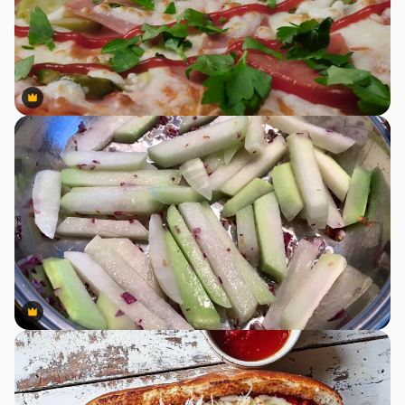
Premium
Premium
Premium
Premium