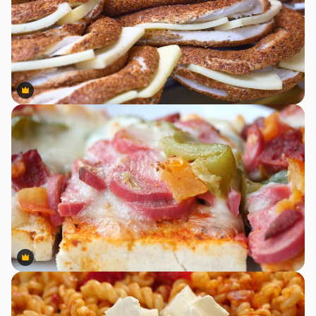
Premium
Premium
Premium
Premium