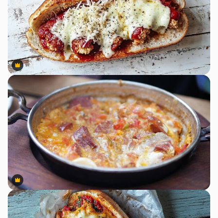
Premium
Premium
Premium
Premium