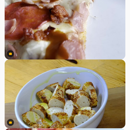
Premium
Premium
Premium
Premium