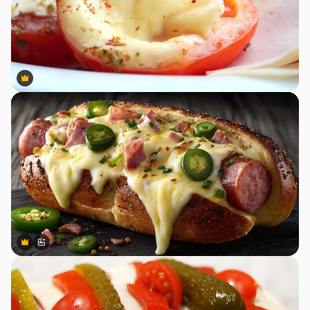
Premium
Premium
Premium
Premium
Generato dall'IA