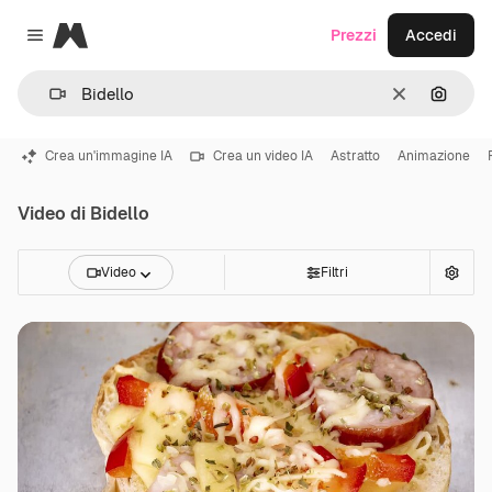
Magnific
Prezzi
Accedi
Close menu
Cancella
Cerca 
Crea un'immagine IA
Crea un video IA
Astratto
Animazione
Video di Bidello
Video
Filtri