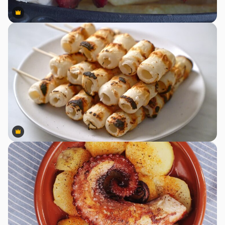
Premium
Premium
Premium
Premium