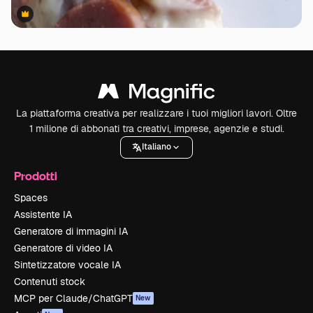
Premium
Premium
La piattaforma creativa per realizzare i tuoi migliori lavori. Oltre
1 milione di abbonati tra creativi, imprese, agenzie e studi.
Italiano
Prodotti
Spaces
Assistente IA
Generatore di immagini IA
Generatore di video IA
Sintetizzatore vocale IA
Contenuti stock
MCP per Claude/ChatGPT
New