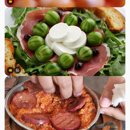
Premium
Premium
Premium
Premium
Generato dall'IA