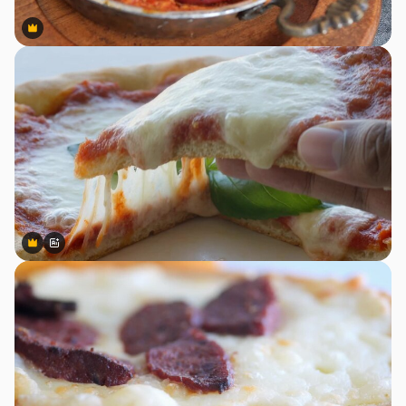
Premium
Premium
Premium
Premium
Generato dall'IA