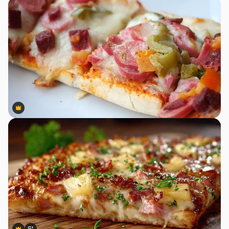
Premium
Premium