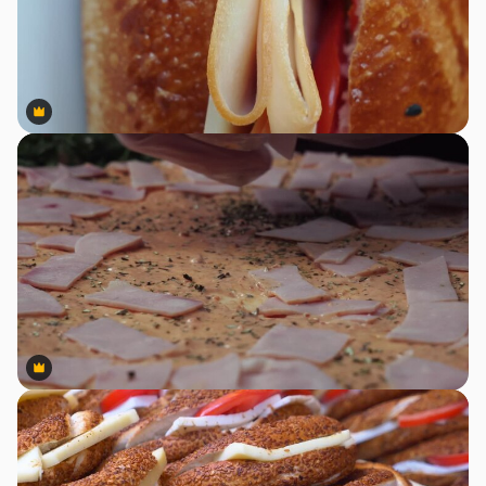
Premium
Premium
Premium
Premium