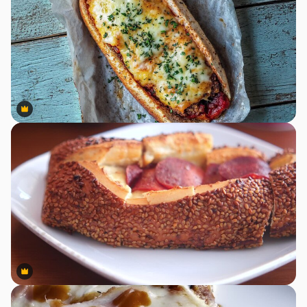
Premium
Premium
Premium
Premium