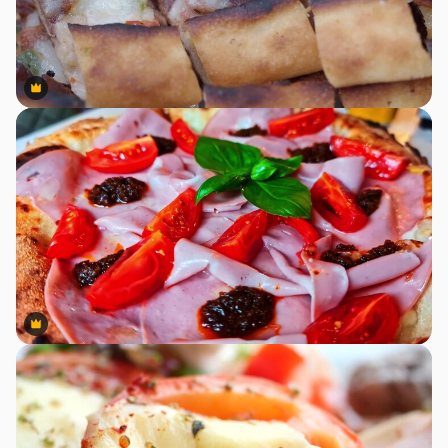
Premium
Premium
Premium
Premium