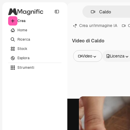
Crea
Crea un'immagine IA
C
Home
Ricerca
Video di Caldo
Stock
Video
Licenza
Esplora
Tutte le immagini
Strumenti
Vettori
Illustrazioni
Foto
PSD
Modelli
Mockup
Video
Clip video
Motion graphic
Modelli di video
Icone
Modelli 3D
Font