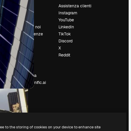
Prezzi
Assistenza clienti
Chi siamo
Instagram
Recensioni
YouTube
Lavora con noi
LinkedIn
Cerca tendenze
TikTok
Blog
Discord
Eventi
X
Slidesgo
Reddit
e
Vendi i tuoi
contenuti
Sala stampa
Cerchi magnific.ai
ree to the storing of cookies on your device to enhance site