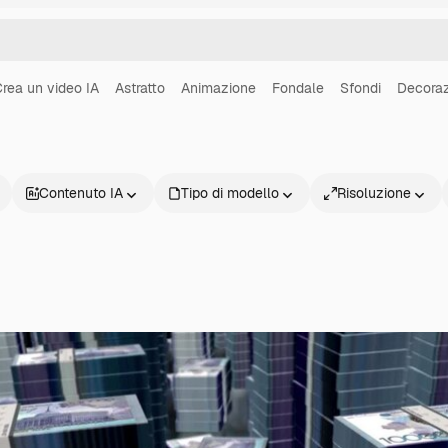
rea un video IA
Astratto
Animazione
Fondale
Sfondi
Decora
Contenuto IA
Tipo di modello
Risoluzione
Prodotti
Inizia