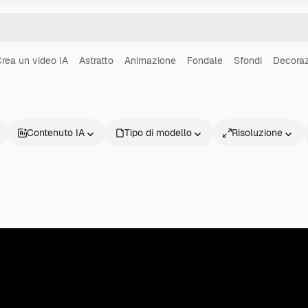
rea un video IA
Astratto
Animazione
Fondale
Sfondi
Decora
Contenuto IA
Tipo di modello
Risoluzione
Prodotti
Inizia