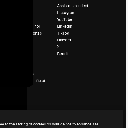
Prezzi
Assistenza clienti
Chi siamo
Instagram
Recensioni
YouTube
Lavora con noi
LinkedIn
Cerca tendenze
TikTok
Blog
Discord
Eventi
X
Slidesgo
Reddit
e
Vendi i tuoi
contenuti
Sala stampa
Cerchi magnific.ai
ree to the storing of cookies on your device to enhance site