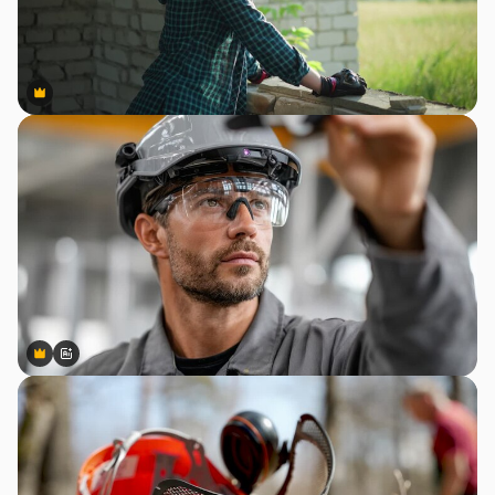
Premium
Premium
Premium
Premium
Generato dall'IA