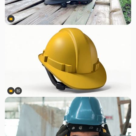
Premium
Premium
Premium
Premium
Generato dall'IA