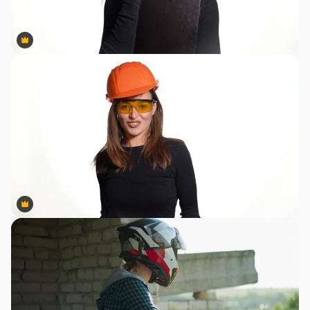
Premium
Premium
Premium
Premium