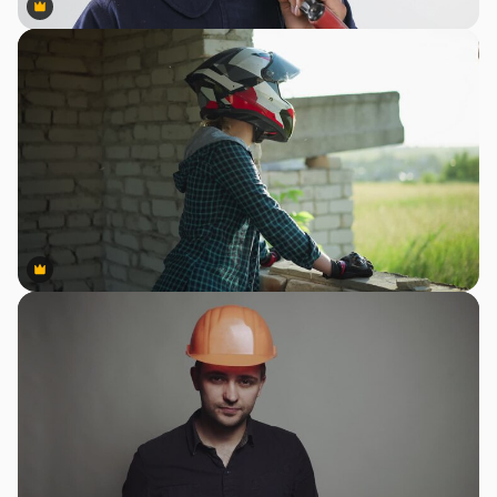
Premium
Premium
Premium
Premium