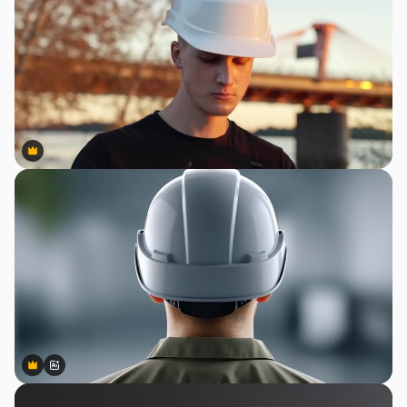
Premium
Premium
Premium
Premium
Generato dall'IA