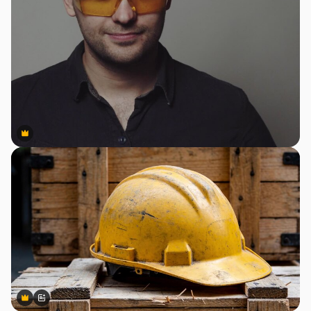
Premium
Premium
Premium
Premium
Generato dall'IA