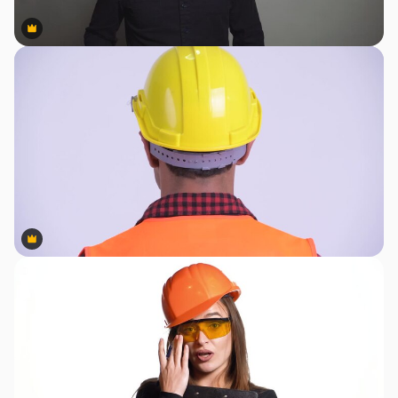
Premium
Premium
Premium
Premium