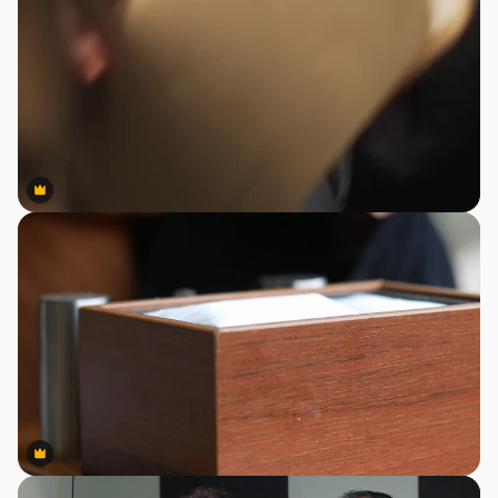
Premium
Premium
Premium
Premium