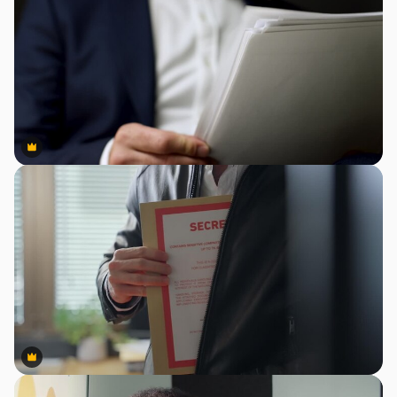
Premium
Premium
Premium
Premium