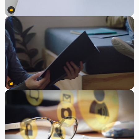
Premium
Premium
Premium
Premium