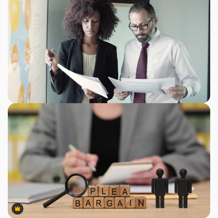
Premium
Premium