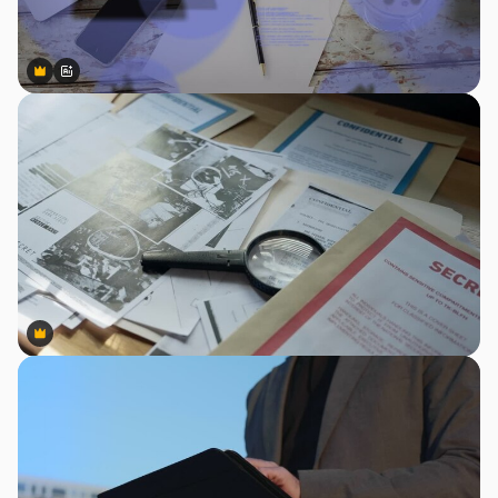
Premium
Premium
Generato dall'IA
Premium
Premium