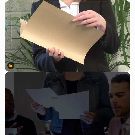
Premium
Premium