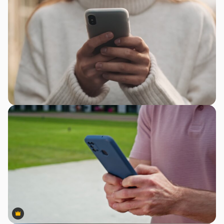
Premium
Premium