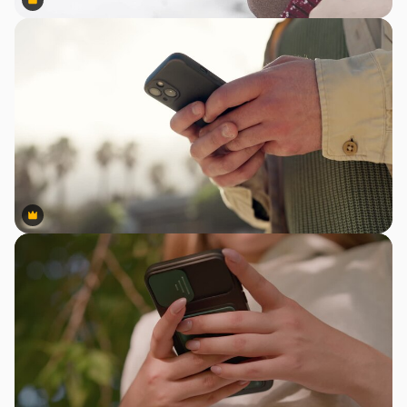
Premium
Premium
Premium
Premium