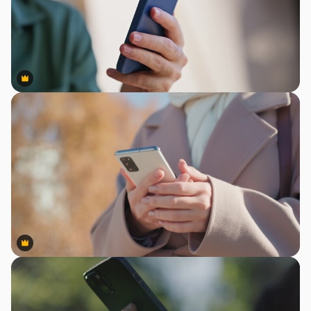
Premium
Premium
Premium
Premium