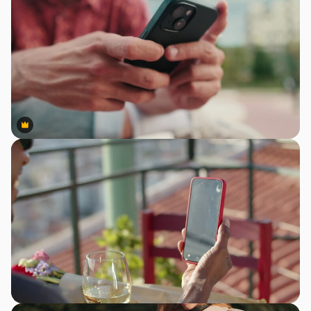
Premium
Premium