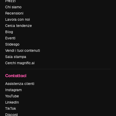
Prezzi
Chi siamo
Recensioni
Lavora con noi
Cerca tendenze
Blog
Eventi
Slidesgo
Vendi i tuoi contenuti
Sala stampa
Cerchi magnific.ai
Contattaci
Assistenza clienti
Instagram
YouTube
LinkedIn
TikTok
Discord