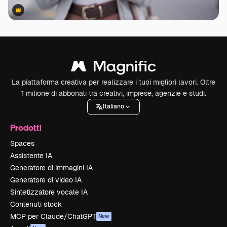
Premium
Premium
La piattaforma creativa per realizzare i tuoi migliori lavori. Oltre
1 milione di abbonati tra creativi, imprese, agenzie e studi.
Italiano
Prodotti
Spaces
Assistente IA
Generatore di immagini IA
Generatore di video IA
Sintetizzatore vocale IA
Contenuti stock
MCP per Claude/ChatGPT
New