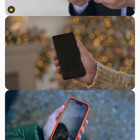
Premium
Premium