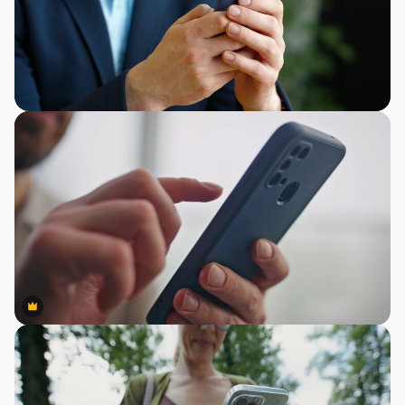
Premium
Premium