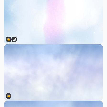
Premium
Premium
Generato dall'IA
Premium
Premium