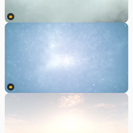
Premium
Premium
Premium
Premium