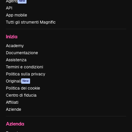
Agenti
New
API
App mobile
Tutti gli strumenti Magnific
Inizia
Academy
Documentazione
Assistenza
Termini e condizioni
Politica sulla privacy
Originali
New
Politica dei cookie
Centro di fiducia
Affiliati
Aziende
Azienda