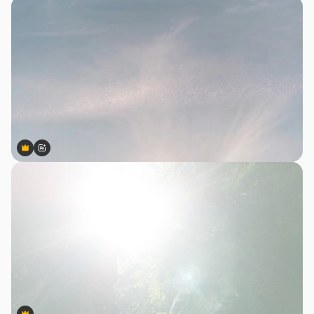
Premium
Premium
Generato dall'IA