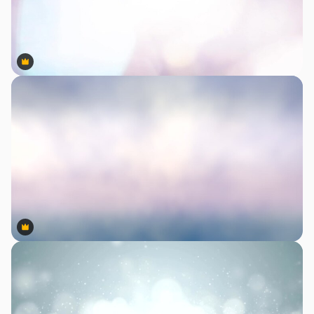
Premium
Premium
Premium
Premium