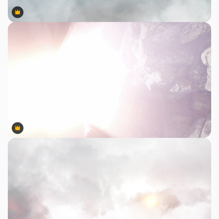
Premium
Premium
Premium
Premium