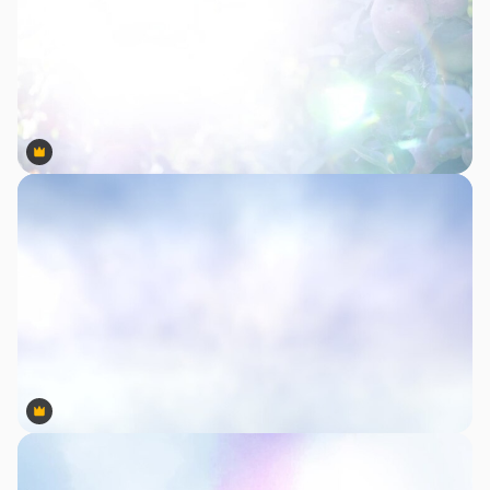
Premium
Premium
Premium
Premium