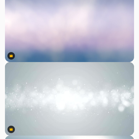
Premium
Premium
Premium
Premium