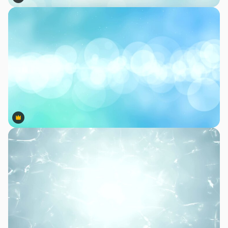
Premium
Premium
Premium
Premium