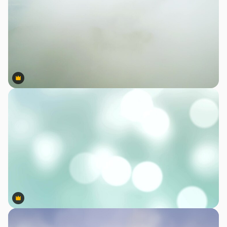
Premium
Premium
Premium
Premium