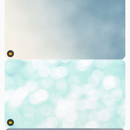
Premium
Premium
Premium
Premium