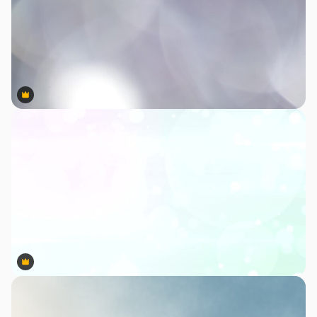
Premium
Premium
Premium
Premium