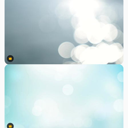
Premium
Premium