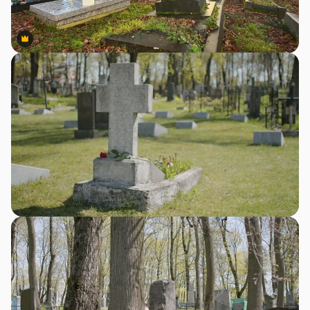
Premium
Premium