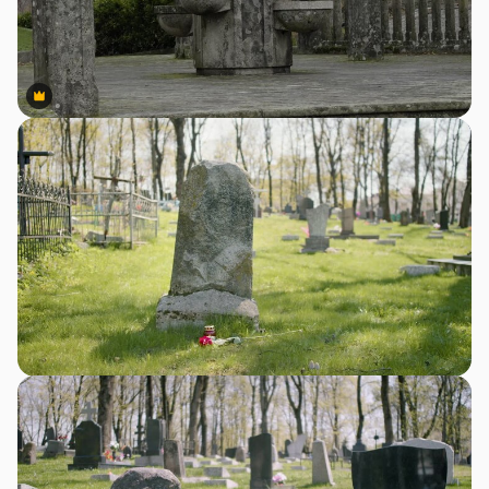
Premium
Premium