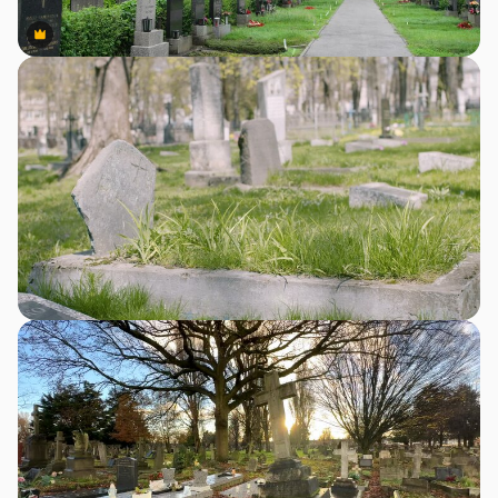
Premium
Premium