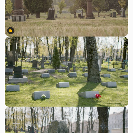
Premium
Premium