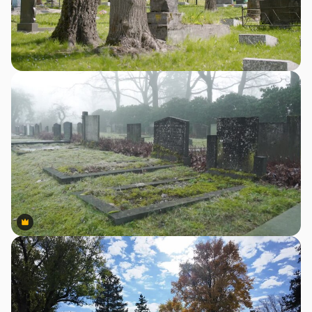
Premium
Premium