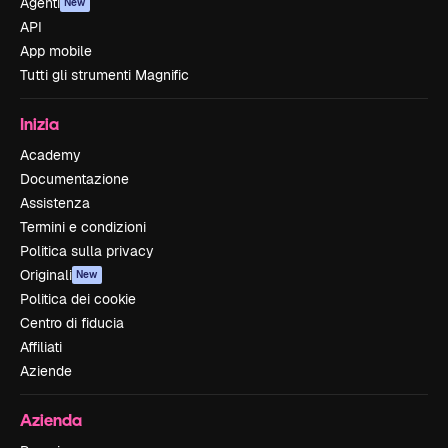
Agenti
New
API
App mobile
Tutti gli strumenti Magnific
Inizia
Academy
Documentazione
Assistenza
Termini e condizioni
Politica sulla privacy
Originali
New
Politica dei cookie
Centro di fiducia
Affiliati
Aziende
Azienda