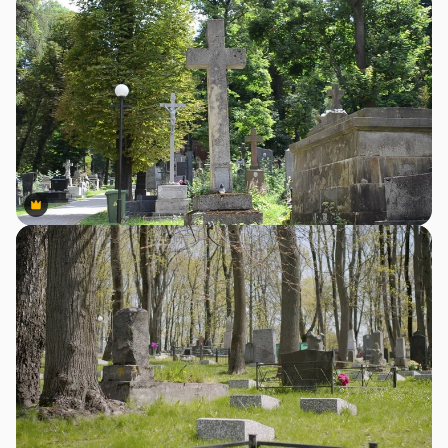
Premium
Premium