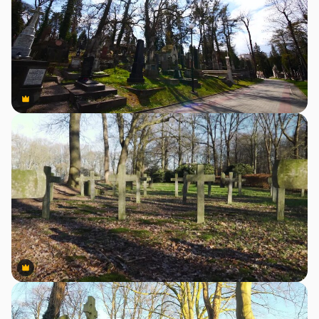
Premium
Premium
Premium
Premium