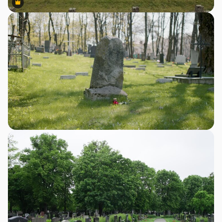
Premium
Premium