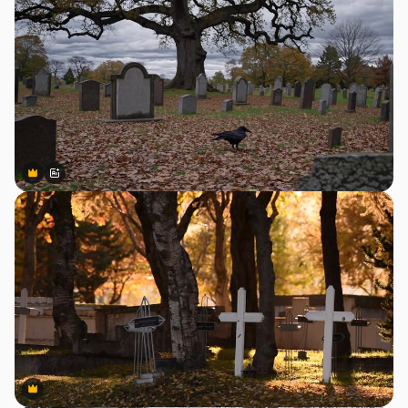
Premium
Premium
Generato dall'IA
Premium
Premium