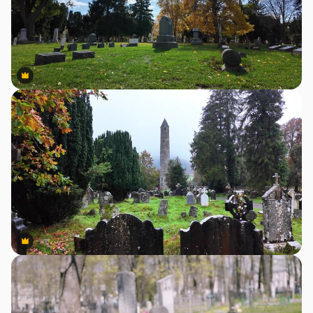
Premium
Premium
Premium
Premium