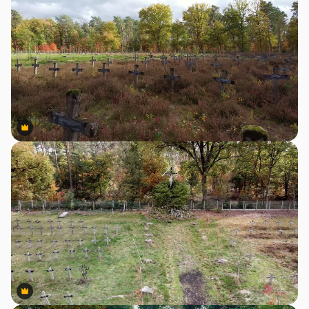
Premium
Premium
Premium
Premium