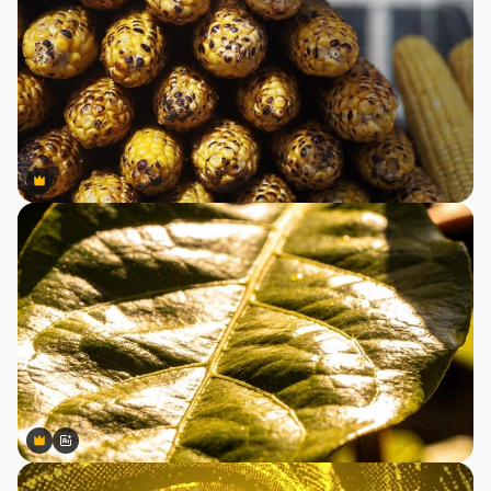
Premium
Premium
Premium
Premium
Generato dall'IA