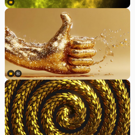
Premium
Premium
Premium
Premium
Generato dall'IA