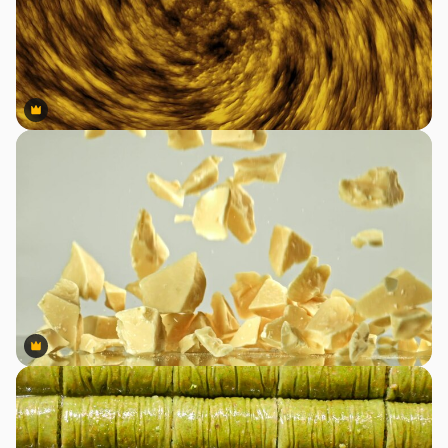
Premium
Premium
Premium
Premium