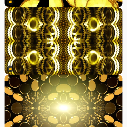
Premium
Premium
Premium
Premium