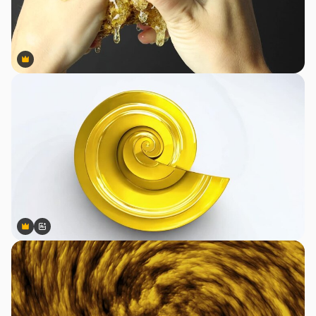
Premium
Premium
Premium
Premium
Generato dall'IA