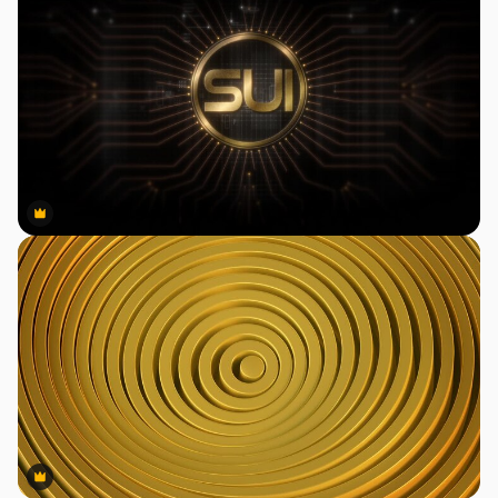
Premium
Premium
Premium
Premium