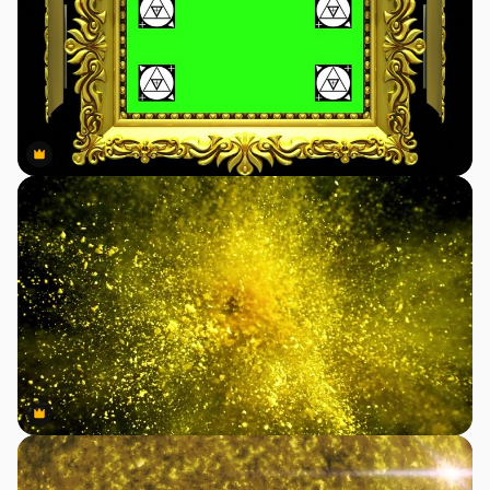
Premium
Premium
Premium
Premium