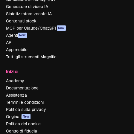
Generatore di video IA
Sintetizzatore vocale IA
Contenuti stock
MCP per Claude/ChatGPT
New
Agenti
New
API
App mobile
Tutti gli strumenti Magnific
Inizia
Academy
Documentazione
Assistenza
Termini e condizioni
Politica sulla privacy
Originali
New
Politica dei cookie
Centro di fiducia