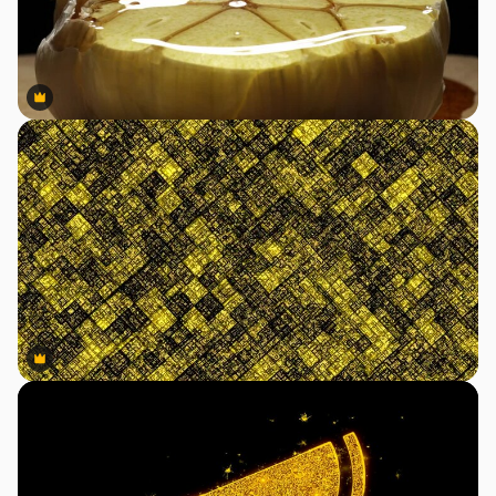
Premium
Premium
Premium
Premium