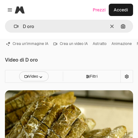
Magnific
Prezzi
Accedi
Close menu
Cancella
Cerca 
Crea un'immagine IA
Crea un video IA
Astratto
Animazione
Video di D oro
Video
Filtri