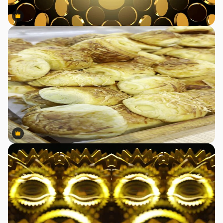
Premium
Premium
Premium
Premium