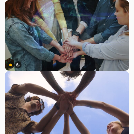
Premium
Premium
Generato dall'IA