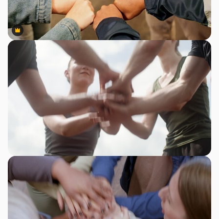
Premium
Premium