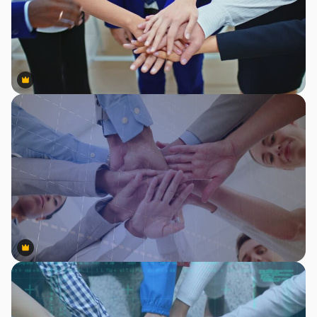
Premium
Premium
Premium
Premium