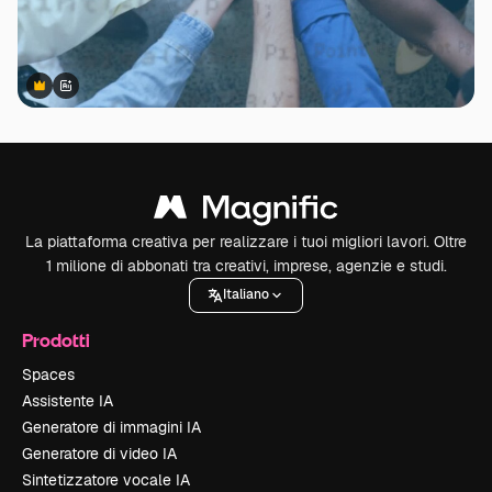
Premium
Premium
Generato dall'IA
La piattaforma creativa per realizzare i tuoi migliori lavori. Oltre
1 milione di abbonati tra creativi, imprese, agenzie e studi.
Italiano
Prodotti
Spaces
Assistente IA
Generatore di immagini IA
Generatore di video IA
Sintetizzatore vocale IA