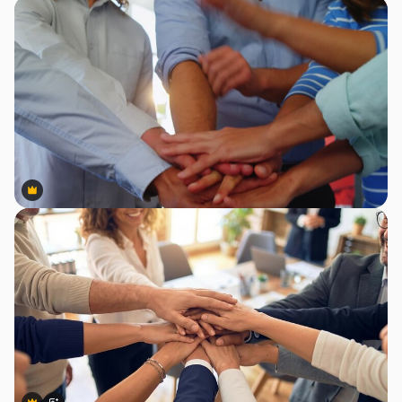
Premium
Premium