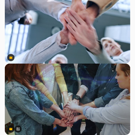
Premium
Premium
Premium
Premium
Generato dall'IA