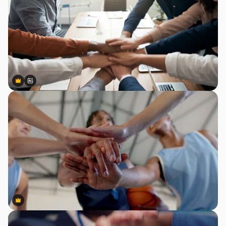
Premium
Premium
Generato dall'IA
Premium
Premium