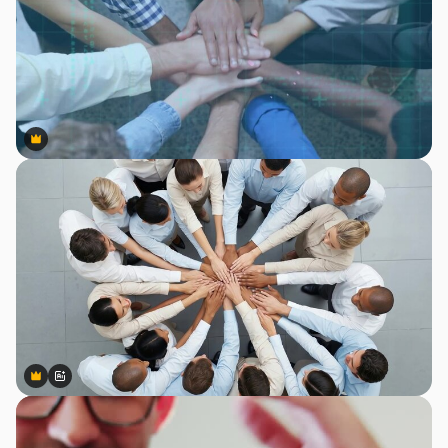
Premium
Premium
Premium
Premium
Generato dall'IA