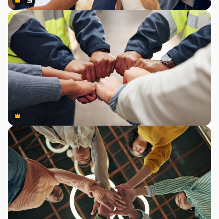
Premium
Premium
Generato dall'IA
Premium
Premium