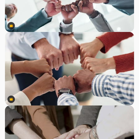
Premium
Premium
Premium
Premium