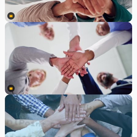
Premium
Premium
Premium
Premium