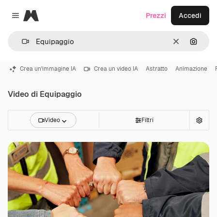
Magnific
Prezzi
Accedi
Close menu
Cancella
Cerca 
Crea un'immagine IA
Crea un video IA
Astratto
Animazione
Video di Equipaggio
Video
Filtri