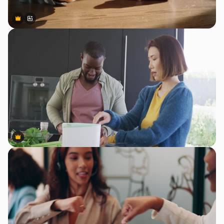
Premium
Premium
Generato dall'IA
Premium
Premium