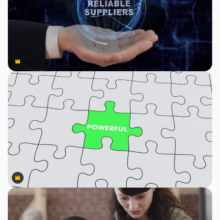
Premium
Premium
Premium
Premium