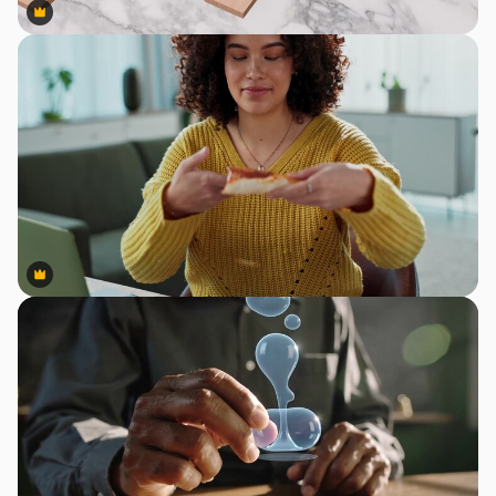
Premium
Premium
Premium
Premium