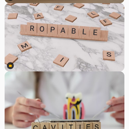
Premium
Premium