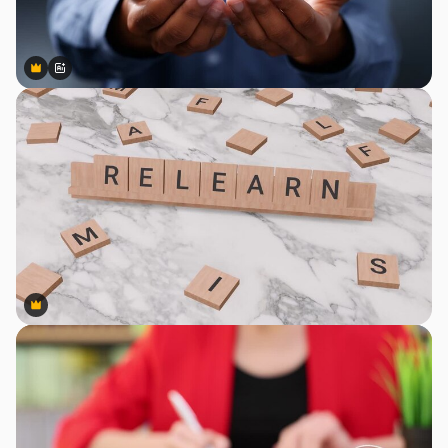
Premium
Premium
Generato dall'IA
Premium
Premium