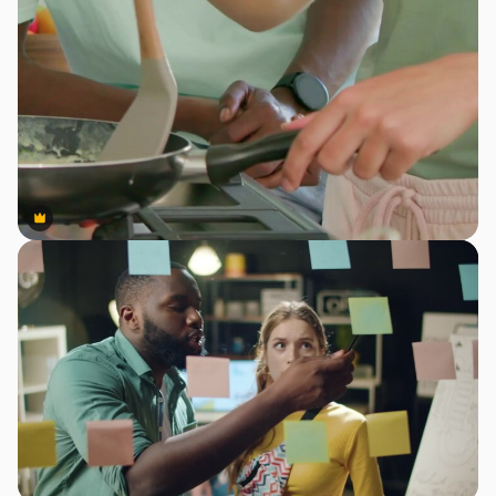
Premium
Premium