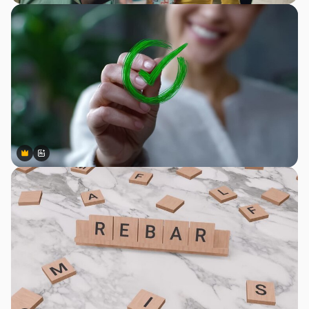
Premium
Premium
Generato dall'IA