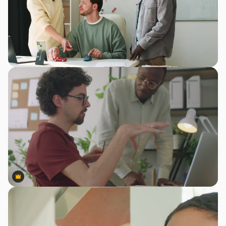
Premium
Premium