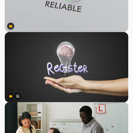
Premium
Premium
Premium
Premium
Generato dall'IA