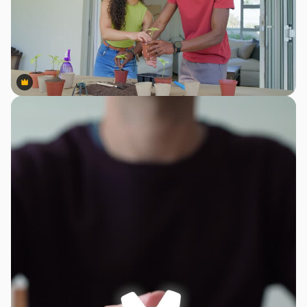
Premium
Premium