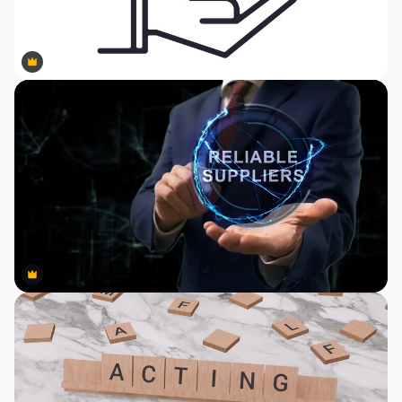
Premium
Premium
Premium
Premium