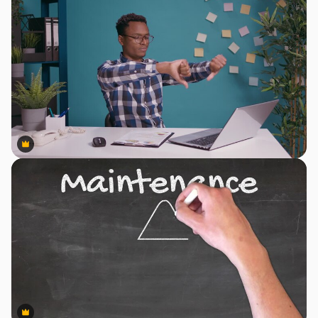
Premium
Premium
Premium
Premium