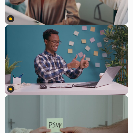
Premium
Premium
Premium
Premium