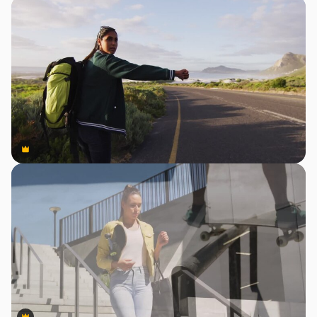
Premium
Premium