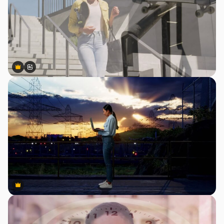
Premium
Premium
Generato dall'IA
Premium
Premium