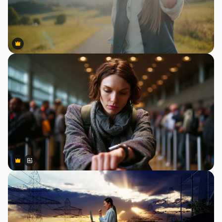
Premium
Premium
Premium
Premium
Generato dall'IA