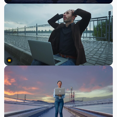
Premium
Premium
Premium
Premium