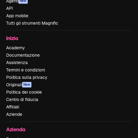
Agenti
New
API
App mobile
Tutti gli strumenti Magnific
Inizia
Academy
Documentazione
Assistenza
Termini e condizioni
Politica sulla privacy
Originali
New
Politica dei cookie
Centro di fiducia
Affiliati
Aziende
Azienda