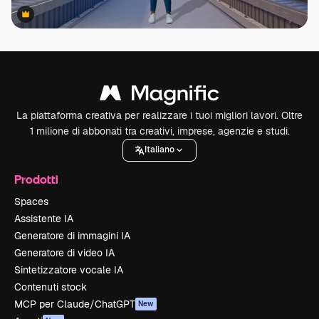
Premium
Premium
La piattaforma creativa per realizzare i tuoi migliori lavori. Oltre
1 milione di abbonati tra creativi, imprese, agenzie e studi.
Italiano
Prodotti
Spaces
Assistente IA
Generatore di immagini IA
Generatore di video IA
Sintetizzatore vocale IA
Contenuti stock
MCP per Claude/ChatGPT
New