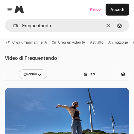
Magnific
Prezzi
Accedi
Close menu
Cancella
Cerca 
Crea un'immagine IA
Crea un video IA
Astratto
Animazione
Video di Frequentando
Video
Filtri