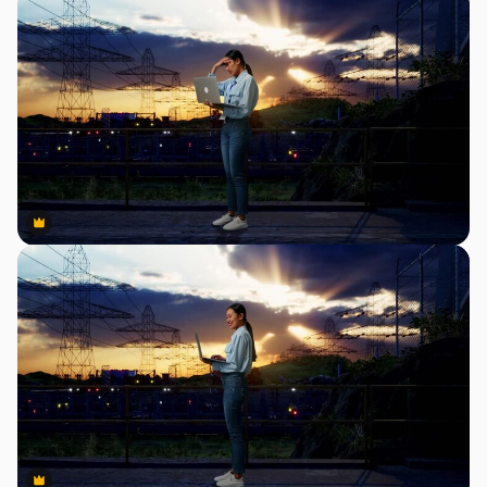
Premium
Premium