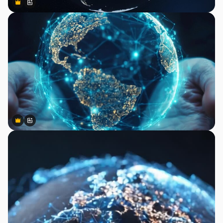
Premium
Premium
Generato dall'IA
Premium
Premium
Generato dall'IA