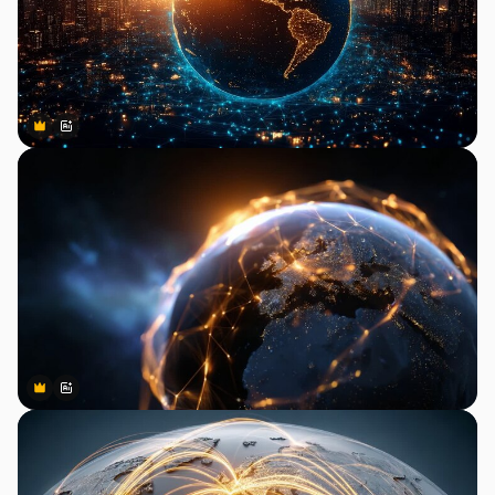
Premium
Premium
Generato dall'IA
Premium
Premium
Generato dall'IA