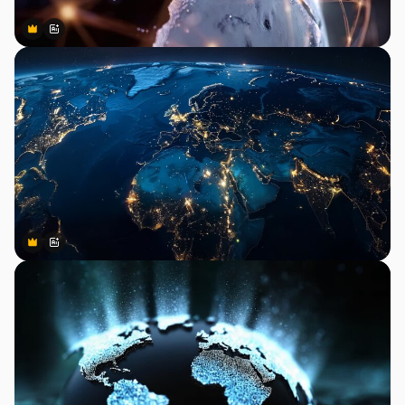
Premium
Premium
Generato dall'IA
Premium
Premium
Generato dall'IA