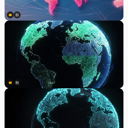
Premium
Premium
Generato dall'IA
Premium
Premium
Generato dall'IA