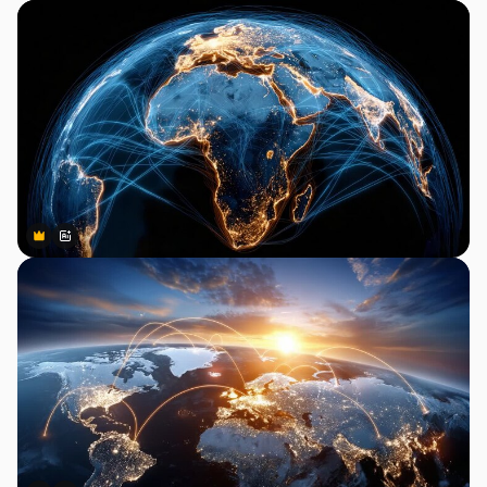
Premium
Premium
Generato dall'IA