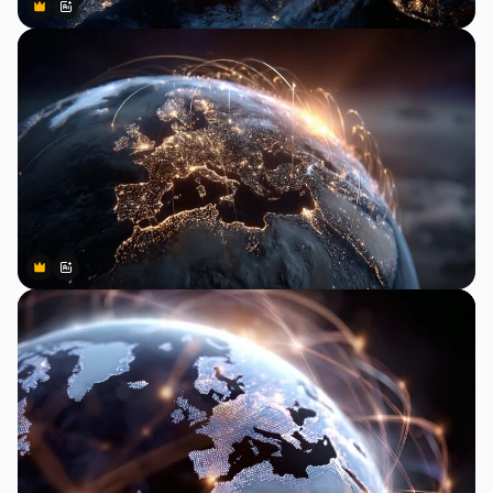
Premium
Premium
Generato dall'IA
Premium
Premium
Generato dall'IA