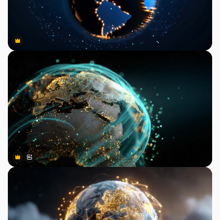
Premium
Premium
Premium
Premium
Generato dall'IA