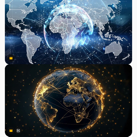
Premium
Premium
Premium
Premium
Generato dall'IA