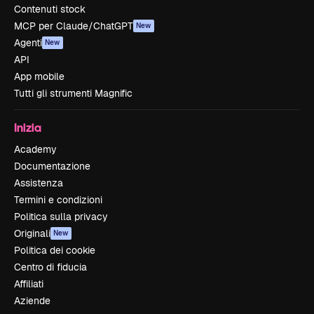
Contenuti stock
MCP per Claude/ChatGPT
New
Agenti
New
API
App mobile
Tutti gli strumenti Magnific
Inizia
Academy
Documentazione
Assistenza
Termini e condizioni
Politica sulla privacy
Originali
New
Politica dei cookie
Centro di fiducia
Affiliati
Aziende