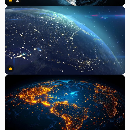
Premium
Premium
Generato dall'IA
Premium
Premium