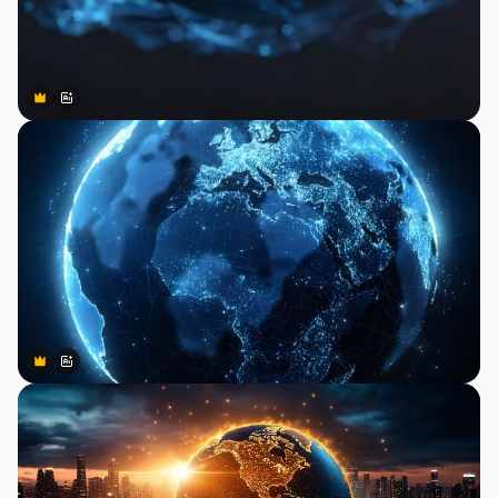
Premium
Premium
Generato dall'IA
Premium
Premium
Generato dall'IA