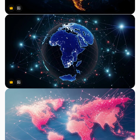
Premium
Premium
Generato dall'IA
Premium
Premium
Generato dall'IA