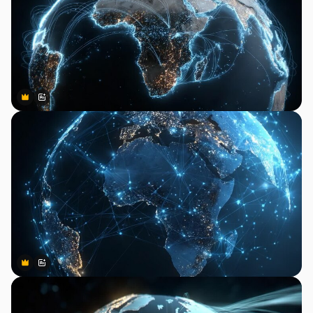
Premium
Premium
Generato dall'IA
Premium
Premium
Generato dall'IA