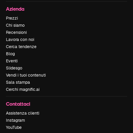
Azienda
Prezzi
Chi siamo
Recensioni
Lavora con noi
Cerca tendenze
Blog
Eventi
Slidesgo
Vendi i tuoi contenuti
Sala stampa
Cerchi magnific.ai
Contattaci
Assistenza clienti
Instagram
YouTube