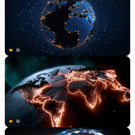
Premium
Premium
Generato dall'IA
Premium
Premium
Generato dall'IA