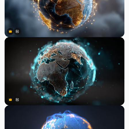
Premium
Premium
Generato dall'IA
Premium
Premium
Generato dall'IA