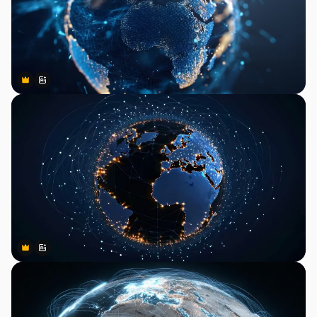
Premium
Premium
Generato dall'IA
Premium
Premium
Generato dall'IA