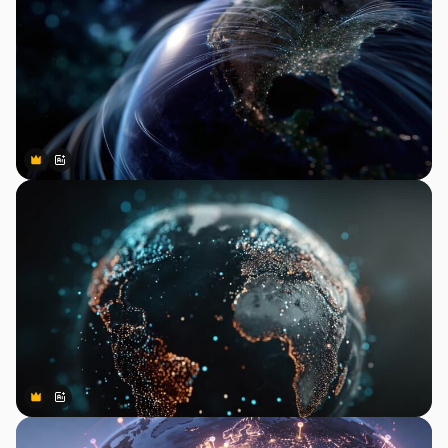
Premium
Premium
Generato dall'IA
Premium
Premium
Generato dall'IA