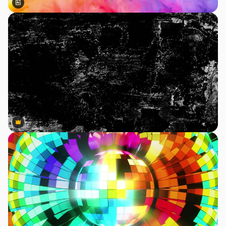
Generato dall'IA
Premium
Premium