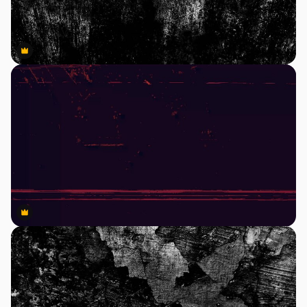
Premium
Premium
Premium
Premium