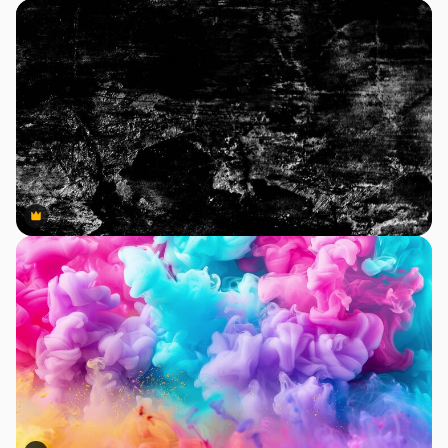
Premium
Premium