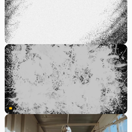
Premium
Premium