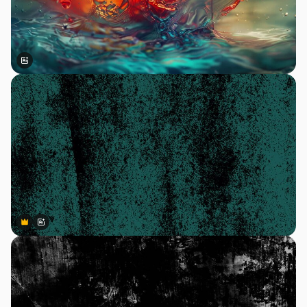
Generato dall'IA
Premium
Premium
Generato dall'IA