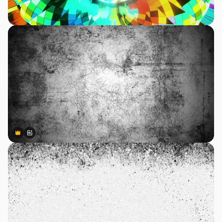
Premium
Premium
Generato dall'IA