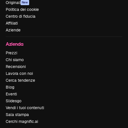
Originali
New
Politica dei cookie
Centro di fiducia
Affiliati
Aziende
Azienda
Prezzi
Chi siamo
Recensioni
Lavora con noi
Cerca tendenze
Blog
Eventi
Slidesgo
Vendi i tuoi contenuti
Sala stampa
Cerchi magnific.ai