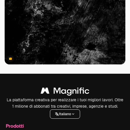
Premium
Premium
La piattaforma creativa per realizzare i tuoi migliori lavori. Oltre
1 milione di abbonati tra creativi, imprese, agenzie e studi.
Italiano
Prodotti